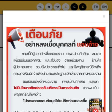
ก-
ก
ก+
C
C
C
TH
EN
×
หน้าแรก
แผนและผล
นโยบายและแผน
นโยบายและแผน
แผนความต่อเนื่อง