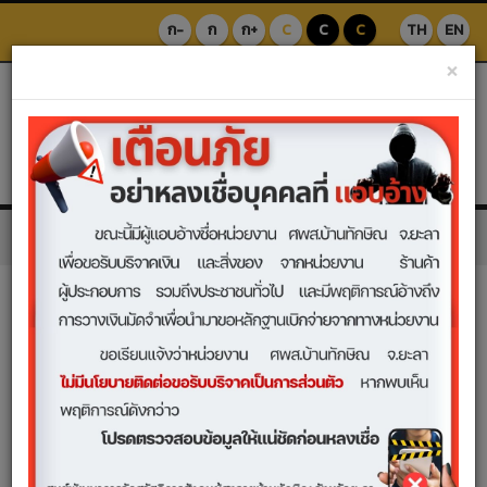
ก-
ก
ก+
C
C
C
TH
EN
×
HOME
NEWS
GALLERY
วันที่ 28 APR 2025 |
ผู้เข้าชม 9,697 ครั้ง
แชร์