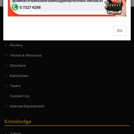
ปิด
About Us
History
Vision & Missions
Structure
Executives
Tasks
Contact Us
Internal Department
Knowledge
Article